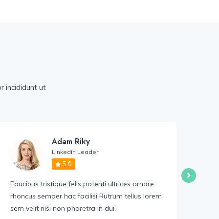
 incididunt ut
Adam Riky
Linkedin Leader
5.0
Faucibus tristique felis potenti ultrices ornare
Fauc
rhoncus semper hac facilisi Rutrum tellus lorem
rhon
sem velit nisi non pharetra in dui.
sem 