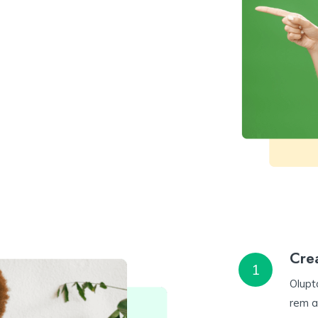
Cre
1
Olupt
rem a