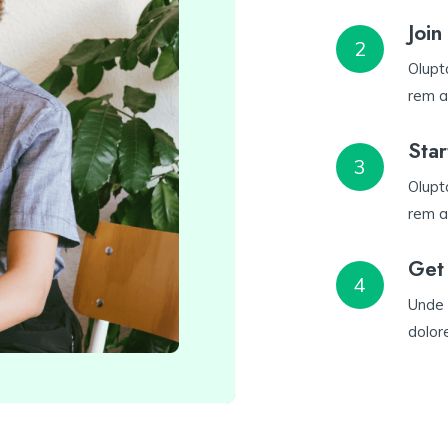
Joi
2
Olupt
rem a
Star
3
Olupt
rem a
Get 
4
Unde 
dolor